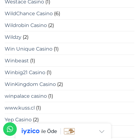
Westace Casino
(1)
WildChance Casino
(6)
Wildrobin Casino
(2)
Wildzy
(2)
Win Unique Casino
(1)
Winbeast
(1)
Winbig21 Casino
(1)
WinKingdom Casino
(2)
winpalace casino
(1)
www.kuss.cl
(1)
Yep Casino
(2)
Yuki Casino
(2)