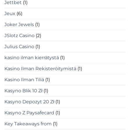
Jettbet
(1)
Jeux
(6)
Joker Jewels
(1)
JSlotz Casino
(2)
Julius Casino
(1)
kasino ilman kierrätystä
(1)
Kasino Ilman Rekisteröitymistä
(1)
Kasino Ilman Tiliä
(1)
Kasyno Blik 10 Zł
(1)
Kasyno Depozyt 20 Zł
(1)
Kasyno Z Paysafecard
(1)
Key Takeaways from
(1)