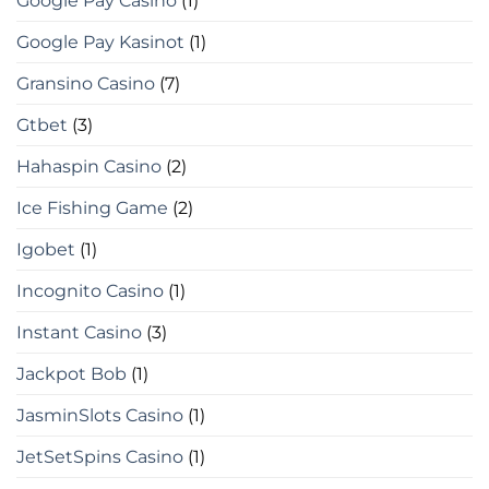
Google Pay Casino
(1)
Google Pay Kasinot
(1)
Gransino Casino
(7)
Gtbet
(3)
Hahaspin Casino
(2)
Ice Fishing Game
(2)
Igobet
(1)
Incognito Casino
(1)
Instant Casino
(3)
Jackpot Bob
(1)
JasminSlots Casino
(1)
JetSetSpins Casino
(1)