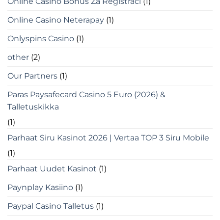
Online Casino Bonus Za Registraci
(1)
Online Casino Neterapay
(1)
Onlyspins Casino
(1)
other
(2)
Our Partners
(1)
Paras Paysafecard Casino 5 Euro (2026) &
Talletuskikka
(1)
Parhaat Siru Kasinot 2026 | Vertaa TOP 3 Siru Mobile
(1)
Parhaat Uudet Kasinot
(1)
Paynplay Kasiino
(1)
Paypal Casino Talletus
(1)