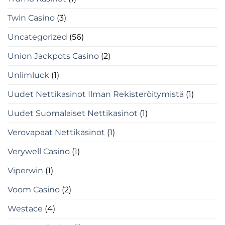
Twin Casino
(3)
Uncategorized
(56)
Union Jackpots Casino
(2)
Unlimluck
(1)
Uudet Nettikasinot Ilman Rekisteröitymistä
(1)
Uudet Suomalaiset Nettikasinot
(1)
Verovapaat Nettikasinot
(1)
Verywell Casino
(1)
Viperwin
(1)
Voom Casino
(2)
Westace
(4)