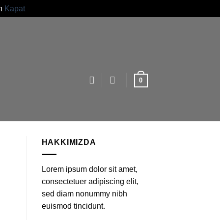
rı
Kapat
0
HAKKIMIZDA
Lorem ipsum dolor sit amet,
consectetuer adipiscing elit,
sed diam nonummy nibh
euismod tincidunt.