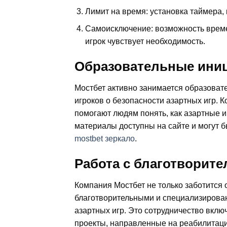
Лимит на время: установка таймера,
Самоисключение: возможность времен
игрок чувствует необходимость.
Образовательные ини
Мостбет активно занимается образова
игроков о безопасности азартных игр. К
помогают людям понять, как азартные иг
материалы доступны на сайте и могут б
mostbet зеркало
.
Работа с благотворит
Компания Мостбет не только заботится о
благотворительными и специализирова
азартных игр. Это сотрудничество вклю
проекты, направленные на реабилитац