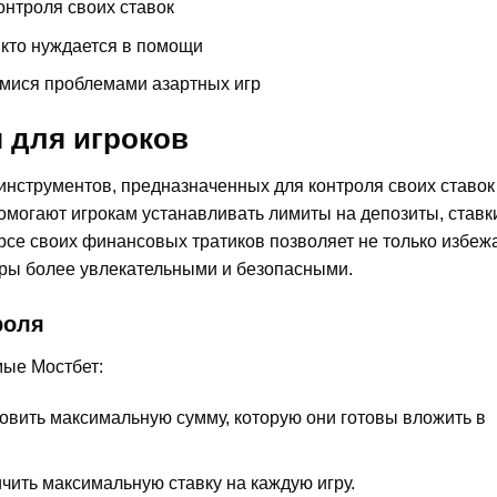
онтроля своих ставок
 кто нуждается в помощи
мися проблемами азартных игр
 для игроков
инструментов, предназначенных для контроля своих ставок
омогают игрокам устанавливать лимиты на депозиты, ставк
урсе своих финансовых тратиков позволяет не только избеж
игры более увлекательными и безопасными.
роля
мые Мостбет:
новить максимальную сумму, которую они готовы вложить в
чить максимальную ставку на каждую игру.