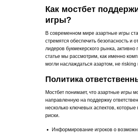
Как мостбет поддерж
игры?
В современном мире азартные игры ста
стремятся обеспечить безопасность и от
лидеров букмекерского рынка, активно 
статье мы рассмотрим, как именно комп
могли наслаждаться азартом, не risking
Политика ответственны
Мостбет понимает, что азартные игры мо
направленную на поддержку ответственн
несколько ключевых аспектов, которые
риски.
Информирование игроков о возможн