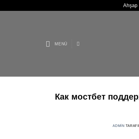
Ahşap 
İçeriğe
atla
MENÜ
Как мостбет подде
ADMIN
TARAF