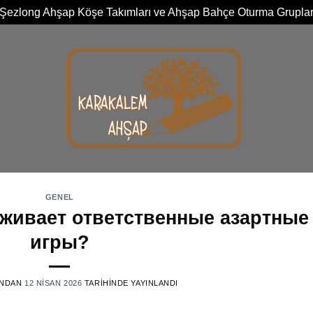
Şezlong Ahşap Köşe Takımları ve Ahşap Bahçe Oturma Grupla
GENEL
рживает ответственные азартные
игры?
INDAN
12 NISAN 2026
TARIHINDE YAYINLANDI