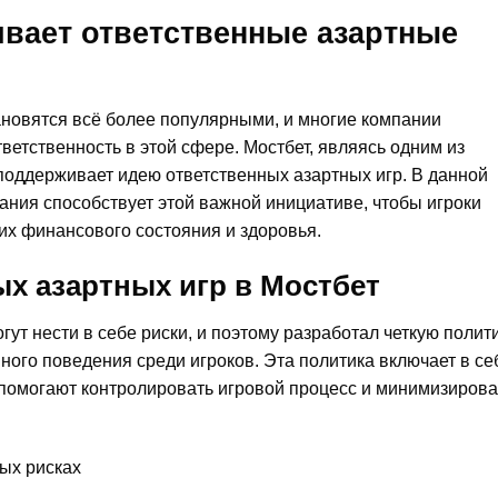
ивает ответственные азартные
новятся всё более популярными, и многие компании
ветственность в этой сфере. Мостбет, являясь одним из
поддерживает идею ответственных азартных игр. В данной
ания способствует этой важной инициативе, чтобы игроки
 их финансового состояния и здоровья.
х азартных игр в Мостбет
гут нести в себе риски, и поэтому разработал четкую полити
ого поведения среди игроков. Эта политика включает в се
 помогают контролировать игровой процесс и минимизирова
ых рисках