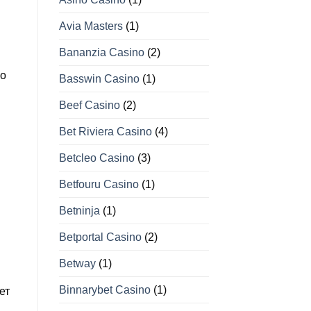
Avia Masters
(1)
Bananzia Casino
(2)
во
Basswin Casino
(1)
Beef Casino
(2)
Bet Riviera Casino
(4)
Betcleo Casino
(3)
Betfouru Casino
(1)
Betninja
(1)
Betportal Casino
(2)
Betway
(1)
Binnarybet Casino
(1)
ет