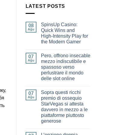
LATEST POSTS
SpinsUp Casino:
08
Ağu
Quick Wins and
High‑Intensity Play for
the Modern Gamer
Yorum
yok
Pero, offrono insecable
SpinsUp
07
Casino:
Ağu
mezzo indiscutibile e
Quick
spassoso verso
Wins
and
perlustrare il mondo
High‑Intensity
delle slot online
Play
for
Yorum
the
yok
ку,
Modern
Sopra questi ricchi
Pero,
07
Gamer
offrono
бя
Ağu
premio di ossequio
insecable
StarVegas si attesta
mezzo
ть
indiscutibile
davvero in mezzo a le
e
piattaforme piuttosto
spassoso
verso
generose
perlustrare
Yorum
il
yok
mondo
L’opzione doppia
Sopra