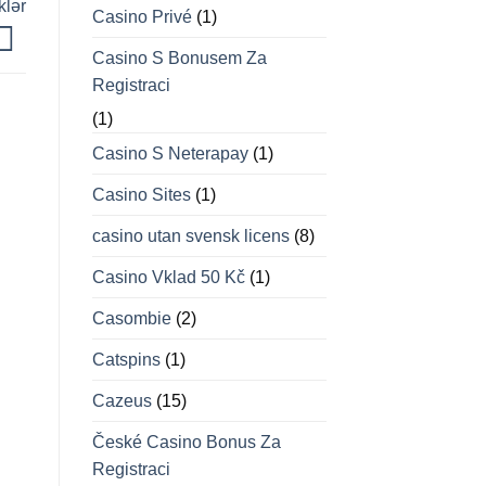
klər
Casino Privé
(1)
Casino S Bonusem Za
Registraci
(1)
Casino S Neterapay
(1)
Casino Sites
(1)
casino utan svensk licens
(8)
Casino Vklad 50 Kč
(1)
Casombie
(2)
Catspins
(1)
Cazeus
(15)
České Casino Bonus Za
Registraci