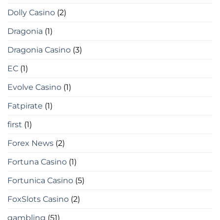
Dolly Casino
(2)
Dragonia
(1)
Dragonia Casino
(3)
EC
(1)
Evolve Casino
(1)
Fatpirate
(1)
first
(1)
Forex News
(2)
Fortuna Casino
(1)
Fortunica Casino
(5)
FoxSlots Casino
(2)
gambling
(51)