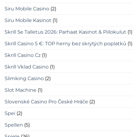
Siru Mobile Casino
(2)
Siru Mobile Kasinot
(1)
Skrill 5e Talletus 2026: Parhaat Kasinot & Piilokulut
(1)
Skrill Casino 5 €: TOP herny bez skrytých poplatků
(1)
Skrill Casino Cz
(1)
Skrill Vklad Casino
(1)
Slimking Casino
(2)
Slot Machine
(1)
Slovenské Casino Pro České Hráče
(2)
Spei
(2)
Spellen
(5)
Spiele
(26)