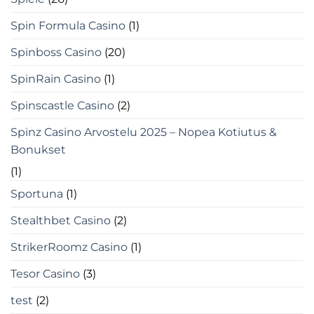
Spin Formula Casino
(1)
Spinboss Casino
(20)
SpinRain Casino
(1)
Spinscastle Casino
(2)
Spinz Casino Arvostelu 2025 – Nopea Kotiutus &
Bonukset
(1)
Sportuna
(1)
Stealthbet Casino
(2)
StrikerRoomz Casino
(1)
Tesor Casino
(3)
test
(2)