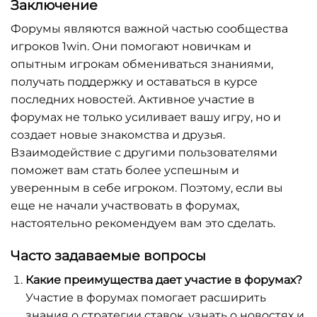
Заключение
Форумы являются важной частью сообщества
игроков 1win. Они помогают новичкам и
опытным игрокам обмениваться знаниями,
получать поддержку и оставаться в курсе
последних новостей. Активное участие в
форумах не только усиливает вашу игру, но и
создает новые знакомства и друзья.
Взаимодействие с другими пользователями
поможет вам стать более успешным и
уверенным в себе игроком. Поэтому, если вы
еще не начали участвовать в форумах,
настоятельно рекомендуем вам это сделать.
Часто задаваемые вопросы
Какие преимущества дает участие в форумах?
Участие в форумах помогает расширить
знания о стратегии ставок, узнать о новостях и