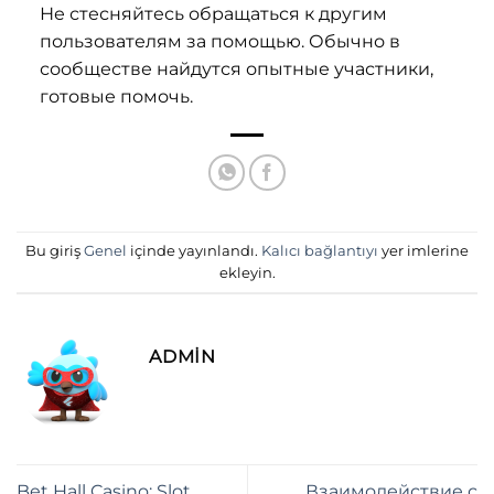
Не стесняйтесь обращаться к другим
пользователям за помощью. Обычно в
сообществе найдутся опытные участники,
готовые помочь.
Bu giriş
Genel
içinde yayınlandı.
Kalıcı bağlantıyı
yer imlerine
ekleyin.
ADMIN
Bet Hall Casino: Slot
Взаимодействие с