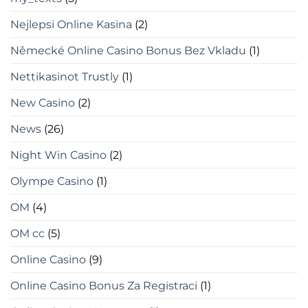
Nejlepsi Online Kasina
(2)
Německé Online Casino Bonus Bez Vkladu
(1)
Nettikasinot Trustly
(1)
New Casino
(2)
News
(26)
Night Win Casino
(2)
Olympe Casino
(1)
OM
(4)
OM cc
(5)
Online Casino
(9)
Online Casino Bonus Za Registraci
(1)