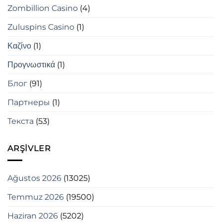
Zombillion Casino
(4)
Zuluspins Casino
(1)
Καζίνο
(1)
Προγνωστικά
(1)
Блог
(91)
Партнеры
(1)
Текста
(53)
ARŞIVLER
Ağustos 2026
(13025)
Temmuz 2026
(19500)
Haziran 2026
(5202)