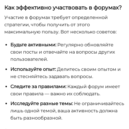
Как эффективно участвовать в форумах?
Участие в форумах требует определенной
стратегии, чтобы получить от этого
максимальную пользу. Вот несколько советов:
Будьте активными:
Регулярно обновляйте
свои посты и отвечайте на вопросы других
пользователей.
Используйте опыт:
Делитесь своим опытом и
не стесняйтесь задавать вопросы.
Следите за правилами:
Каждый форум имеет
свои правила — важно их соблюдать.
Исследуйте разные темы:
Не ограничивайтесь
лишь одной темой, ваша активность должна
быть разнообразной.