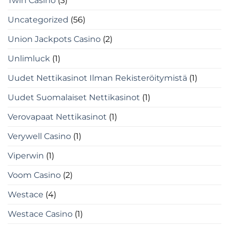
Twin Casino
(3)
Uncategorized
(56)
Union Jackpots Casino
(2)
Unlimluck
(1)
Uudet Nettikasinot Ilman Rekisteröitymistä
(1)
Uudet Suomalaiset Nettikasinot
(1)
Verovapaat Nettikasinot
(1)
Verywell Casino
(1)
Viperwin
(1)
Voom Casino
(2)
Westace
(4)
Westace Casino
(1)