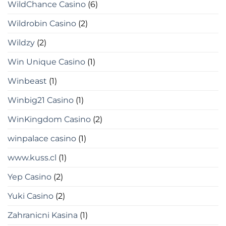
WildChance Casino
(6)
Wildrobin Casino
(2)
Wildzy
(2)
Win Unique Casino
(1)
Winbeast
(1)
Winbig21 Casino
(1)
WinKingdom Casino
(2)
winpalace casino
(1)
www.kuss.cl
(1)
Yep Casino
(2)
Yuki Casino
(2)
Zahranicni Kasina
(1)