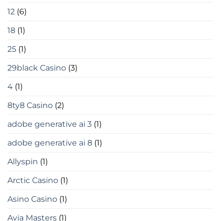
12
(6)
18
(1)
25
(1)
29black Casino
(3)
4
(1)
8ty8 Casino
(2)
adobe generative ai 3
(1)
adobe generative ai 8
(1)
Allyspin
(1)
Arctic Casino
(1)
Asino Casino
(1)
Avia Masters
(1)