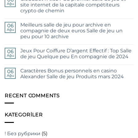
de
Ağu
site internet de la capitale compétiteurs
jeu
crypto de chemin
Rewards
Plus
Yorum
redoutables
yok
Pourboire
Meilleurs salle de jeu pour archive en
Cloudbet
06
Sans
:
Ağu
compagnie de deux euros Salle de jeu un
avoir
Allez
í
peu pour 10 archive
í
Conserve
du
í
Yorum
premier
propos
yok
salle
Jeux Pour Coiffure D’argent Effectif : Top Salle
Meilleurs
06
du
de
salle
Canada
Ağu
de jeu Quelque peu En compagnie de 2024
jeu
de
et
jeu
Yorum
site
pour
yok
internet
Caractères Bonus personnels en casino
archive
Jeux
06
de
en
Pour
Ağu
Alexander Salle de jeu Produits mars 2024
la
compagnie
Coiffure
capitale
de
D’argent
Yorum
compétiteurs
deux
Effectif
yok
crypto
euros
:
Caractères
de
Salle
Top
Bonus
RECENT COMMENTS
chemin
de
Salle
personnels
jeu
de
en
un
jeu
casino
peu
Quelque
Alexander
KATEGORILER
pour
peu
Salle
10
En
de
archive
compagnie
jeu
de
Produits
2024
mars
! Без рубрики
(5)
2024