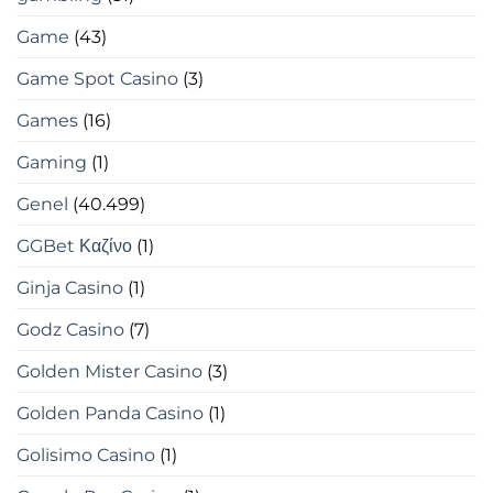
Game
(43)
Game Spot Casino
(3)
Games
(16)
Gaming
(1)
Genel
(40.499)
GGBet Καζίνο
(1)
Ginja Casino
(1)
Godz Casino
(7)
Golden Mister Casino
(3)
Golden Panda Casino
(1)
Golisimo Casino
(1)