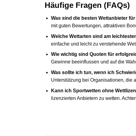
Häufige Fragen (FAQs)
Was sind die besten Wettanbieter fü
mit guten Bewertungen, attraktiven Bo
Welche Wettarten sind am leichteste
einfache und leicht zu verstehende Wett
Wie wichtig sind Quoten für erfolgre
Gewinne beeinflussen und auf die Wahr
Was sollte ich tun, wenn ich Schwier
Unterstützung bei Organisationen, die a
Kann ich Sportwetten ohne Wettlizen
lizenzierten Anbietern zu wetten. Achten