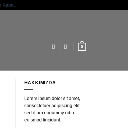
rı
Kapat
0
HAKKIMIZDA
Lorem ipsum dolor sit amet,
consectetuer adipiscing elit,
sed diam nonummy nibh
euismod tincidunt.