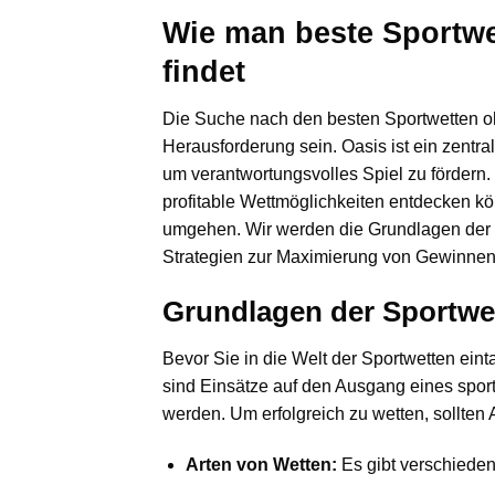
Wie man beste Sportwe
findet
Die Suche nach den besten Sportwetten o
Herausforderung sein. Oasis ist ein zentral
um verantwortungsvolles Spiel zu fördern. 
profitable Wettmöglichkeiten entdecken kö
umgehen. Wir werden die Grundlagen der S
Strategien zur Maximierung von Gewinnen 
Grundlagen der Sportwe
Bevor Sie in die Welt der Sportwetten eint
sind Einsätze auf den Ausgang eines sport
werden. Um erfolgreich zu wetten, sollten
Arten von Wetten:
Es gibt verschiede