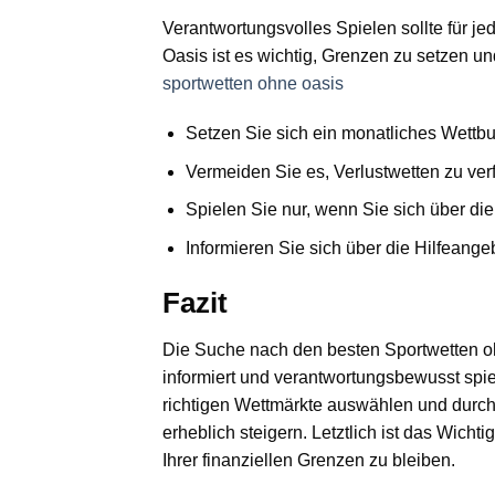
Verantwortungsvolles Spielen sollte für j
Oasis ist es wichtig, Grenzen zu setzen u
sportwetten ohne oasis
Setzen Sie sich ein monatliches Wettbu
Vermeiden Sie es, Verlustwetten zu ver
Spielen Sie nur, wenn Sie sich über di
Informieren Sie sich über die Hilfeange
Fazit
Die Suche nach den besten Sportwetten oh
informiert und verantwortungsbewusst spie
richtigen Wettmärkte auswählen und durc
erheblich steigern. Letztlich ist das Wicht
Ihrer finanziellen Grenzen zu bleiben.