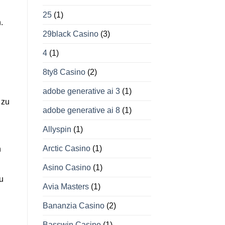
25
(1)
.
29black Casino
(3)
4
(1)
8ty8 Casino
(2)
adobe generative ai 3
(1)
 zu
adobe generative ai 8
(1)
Allyspin
(1)
Arctic Casino
(1)
n
Asino Casino
(1)
u
Avia Masters
(1)
Bananzia Casino
(2)
Basswin Casino
(1)