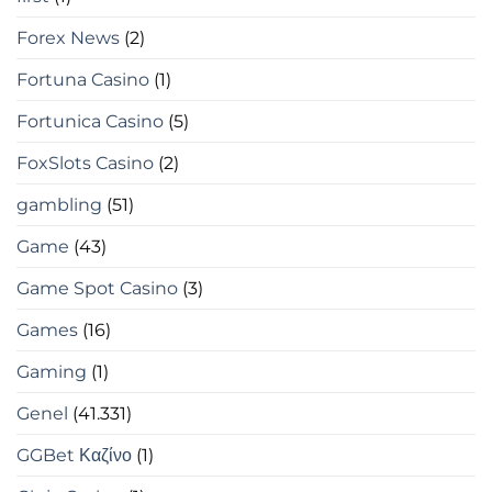
Forex News
(2)
Fortuna Casino
(1)
Fortunica Casino
(5)
FoxSlots Casino
(2)
gambling
(51)
Game
(43)
Game Spot Casino
(3)
Games
(16)
Gaming
(1)
Genel
(41.331)
GGBet Καζίνο
(1)