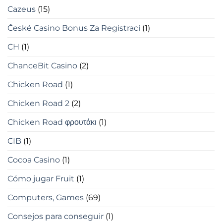
Cazeus
(15)
České Casino Bonus Za Registraci
(1)
CH
(1)
ChanceBit Casino
(2)
Chicken Road
(1)
Chicken Road 2
(2)
Chicken Road φρουτάκι
(1)
CIB
(1)
Cocoa Casino
(1)
Cómo jugar Fruit
(1)
Computers, Games
(69)
Consejos para conseguir
(1)