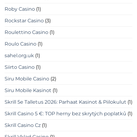
Roby Casino
(1)
Rockstar Casino
(3)
Roulettino Casino
(1)
Roulo Casino
(1)
sahel.org.uk
(1)
Siirto Casino
(1)
Siru Mobile Casino
(2)
Siru Mobile Kasinot
(1)
Skrill 5e Talletus 2026: Parhaat Kasinot & Piilokulut
(1)
Skrill Casino 5 €: TOP herny bez skrytých poplatků
(1)
Skrill Casino Cz
(1)
Skrill Vklad Casino
(1)