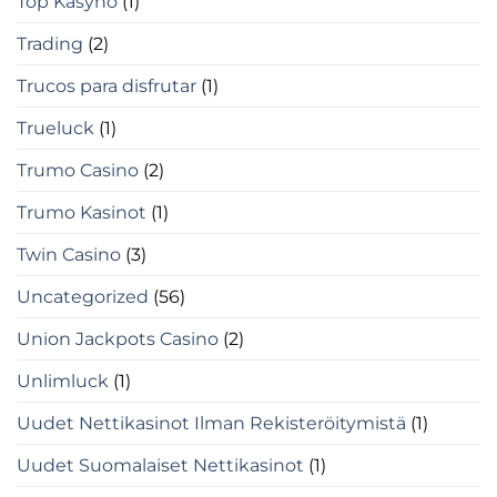
Top Kasyno
(1)
Trading
(2)
Trucos para disfrutar
(1)
Trueluck
(1)
Trumo Casino
(2)
Trumo Kasinot
(1)
Twin Casino
(3)
Uncategorized
(56)
Union Jackpots Casino
(2)
Unlimluck
(1)
Uudet Nettikasinot Ilman Rekisteröitymistä
(1)
Uudet Suomalaiset Nettikasinot
(1)