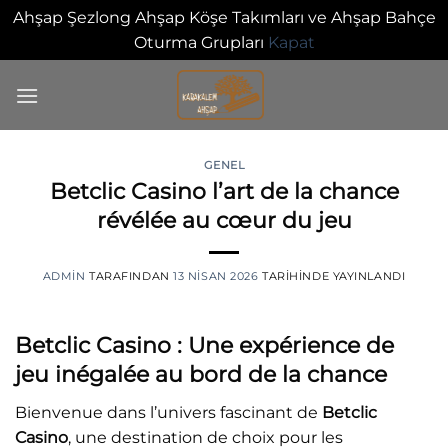
Ahşap Şezlong Ahşap Köşe Takımları ve Ahşap Bahçe
Oturma Grupları
Kapat
İçeriğe
atla
GENEL
Betclic Casino l’art de la chance
0
révélée au cœur du jeu
ADMIN
TARAFINDAN
13 NISAN 2026
TARIHINDE YAYINLANDI
Betclic Casino : Une expérience de
jeu inégalée au bord de la chance
Bienvenue dans l’univers fascinant de
Betclic
Casino
, une destination de choix pour les