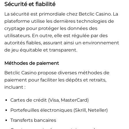
Sécurité et fiabilité
La sécurité est primordiale chez Betclic Casino. La
plateforme utilise les dernières technologies de
cryptage pour protéger les données des
utilisateurs. En outre, elle est régulée par des
autorités fiables, assurant ainsi un environnement
de jeu équitable et transparent.
Méthodes de paiement
Betclic Casino propose diverses méthodes de
paiement pour faciliter les dépôts et retraits,
incluant :
Cartes de crédit (Visa, MasterCard)
Portefeuilles électroniques (Skrill, Neteller)
Transferts bancaires