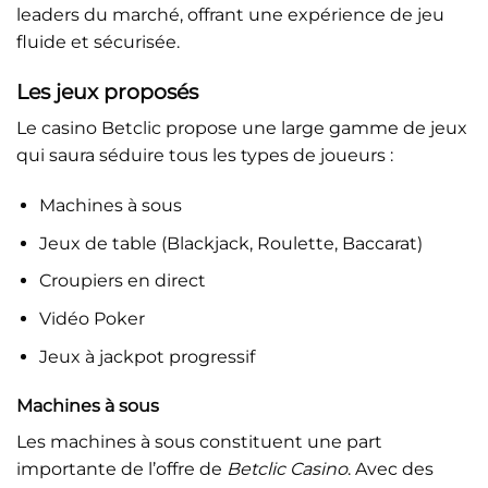
leaders du marché, offrant une expérience de jeu
fluide et sécurisée.
Les jeux proposés
Le casino Betclic propose une large gamme de jeux
qui saura séduire tous les types de joueurs :
Machines à sous
Jeux de table (Blackjack, Roulette, Baccarat)
Croupiers en direct
Vidéo Poker
Jeux à jackpot progressif
Machines à sous
Les machines à sous constituent une part
importante de l’offre de
Betclic Casino
. Avec des