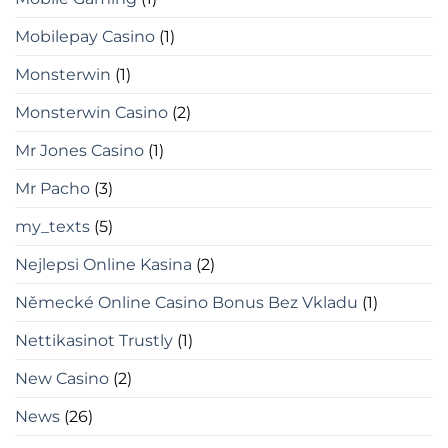
Mobilepay Casino
(1)
Monsterwin
(1)
Monsterwin Casino
(2)
Mr Jones Casino
(1)
Mr Pacho
(3)
my_texts
(5)
Nejlepsi Online Kasina
(2)
Německé Online Casino Bonus Bez Vkladu
(1)
Nettikasinot Trustly
(1)
New Casino
(2)
News
(26)