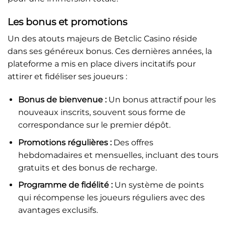
Les bonus et promotions
Un des atouts majeurs de Betclic Casino réside
dans ses généreux bonus. Ces dernières années, la
plateforme a mis en place divers incitatifs pour
attirer et fidéliser ses joueurs :
Bonus de bienvenue :
Un bonus attractif pour les
nouveaux inscrits, souvent sous forme de
correspondance sur le premier dépôt.
Promotions régulières :
Des offres
hebdomadaires et mensuelles, incluant des tours
gratuits et des bonus de recharge.
Programme de fidélité :
Un système de points
qui récompense les joueurs réguliers avec des
avantages exclusifs.