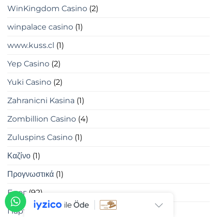
WinKingdom Casino
(2)
winpalace casino
(1)
www.kuss.cl
(1)
Yep Casino
(2)
Yuki Casino
(2)
Zahranicni Kasina
(1)
Zombillion Casino
(4)
Zuluspins Casino
(1)
Καζίνο
(1)
Προγνωστικά
(1)
Блог
(92)
Партнеры
(1)