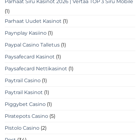
Parhaat Siru Kasinot 2026 | Vertaa TOP 3 Siru Mobile
(1)
Parhaat Uudet Kasinot
(1)
Paynplay Kasiino
(1)
Paypal Casino Talletus
(1)
Paysafecard Kasinot
(1)
Paysafecard Nettikasinot
(1)
Paytrail Casino
(1)
Paytrail Kasinot
(1)
Piggybet Casino
(1)
Piratepots Casino
(5)
Pistolo Casino
(2)
Post
(34)