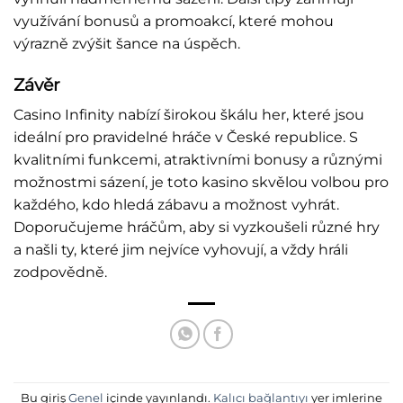
využívání bonusů a promoakcí, které mohou
výrazně zvýšit šance na úspěch.
Závěr
Casino Infinity nabízí širokou škálu her, které jsou
ideální pro pravidelné hráče v České republice. S
kvalitními funkcemi, atraktivními bonusy a různými
možnostmi sázení, je toto kasino skvělou volbou pro
každého, kdo hledá zábavu a možnost vyhrát.
Doporučujeme hráčům, aby si vyzkoušeli různé hry
a našli ty, které jim nejvíce vyhovují, a vždy hráli
zodpovědně.
Bu giriş
Genel
içinde yayınlandı.
Kalıcı bağlantıyı
yer imlerine