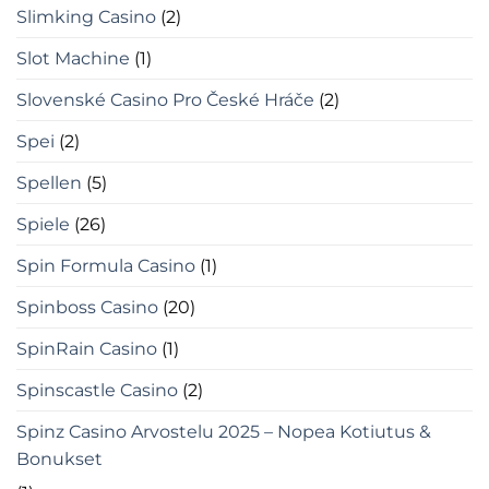
Slimking Casino
(2)
Slot Machine
(1)
Slovenské Casino Pro České Hráče
(2)
Spei
(2)
Spellen
(5)
Spiele
(26)
Spin Formula Casino
(1)
Spinboss Casino
(20)
SpinRain Casino
(1)
Spinscastle Casino
(2)
Spinz Casino Arvostelu 2025 – Nopea Kotiutus &
Bonukset