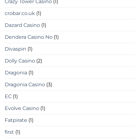
Crazy Tower Сasino
(1)
crobar.co.uk
(1)
Dazard Casino
(1)
Dendera Casino No
(1)
Divaspin
(1)
Dolly Casino
(2)
Dragonia
(1)
Dragonia Casino
(3)
EC
(1)
Evolve Casino
(1)
Fatpirate
(1)
first
(1)