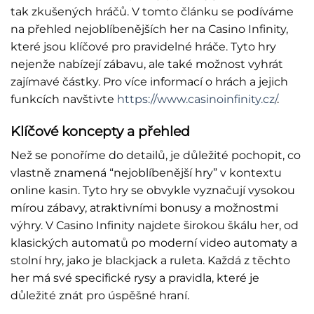
tak zkušených hráčů. V tomto článku se podíváme
na přehled nejoblíbenějších her na Casino Infinity,
které jsou klíčové pro pravidelné hráče. Tyto hry
nejenže nabízejí zábavu, ale také možnost vyhrát
zajímavé částky. Pro více informací o hrách a jejich
funkcích navštivte
https://www.casinoinfinity.cz/
.
Klíčové koncepty a přehled
Než se ponoříme do detailů, je důležité pochopit, co
vlastně znamená “nejoblíbenější hry” v kontextu
online kasin. Tyto hry se obvykle vyznačují vysokou
mírou zábavy, atraktivními bonusy a možnostmi
výhry. V Casino Infinity najdete širokou škálu her, od
klasických automatů po moderní video automaty a
stolní hry, jako je blackjack a ruleta. Každá z těchto
her má své specifické rysy a pravidla, které je
důležité znát pro úspěšné hraní.