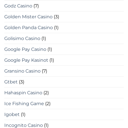
Godz Casino
(7)
Golden Mister Casino
(3)
Golden Panda Casino
(1)
Golisimo Casino
(1)
Google Pay Casino
(1)
Google Pay Kasinot
(1)
Gransino Casino
(7)
Gtbet
(3)
Hahaspin Casino
(2)
Ice Fishing Game
(2)
Igobet
(1)
Incognito Casino
(1)