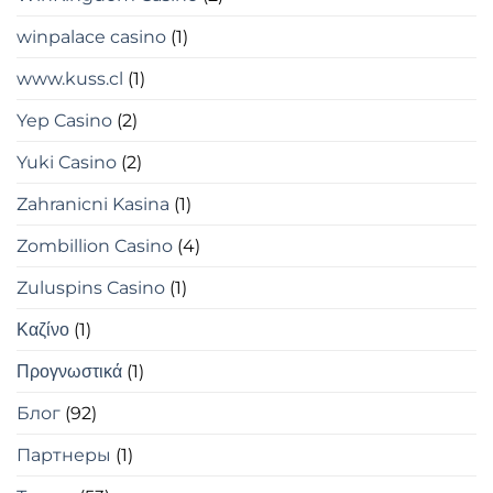
winpalace casino
(1)
www.kuss.cl
(1)
Yep Casino
(2)
Yuki Casino
(2)
Zahranicni Kasina
(1)
Zombillion Casino
(4)
Zuluspins Casino
(1)
Καζίνο
(1)
Προγνωστικά
(1)
Блог
(92)
Партнеры
(1)