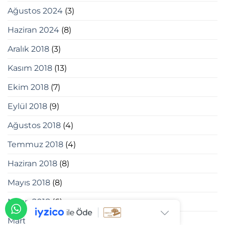
Ağustos 2024
(3)
Haziran 2024
(8)
Aralık 2018
(3)
Kasım 2018
(13)
Ekim 2018
(7)
Eylül 2018
(9)
Ağustos 2018
(4)
Temmuz 2018
(4)
Haziran 2018
(8)
Mayıs 2018
(8)
Nisan 2018
(6)
Mart 2018
(5)