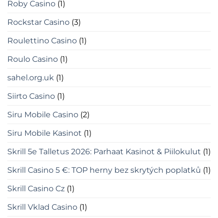
Roby Casino
(1)
Rockstar Casino
(3)
Roulettino Casino
(1)
Roulo Casino
(1)
sahel.org.uk
(1)
Siirto Casino
(1)
Siru Mobile Casino
(2)
Siru Mobile Kasinot
(1)
Skrill 5e Talletus 2026: Parhaat Kasinot & Piilokulut
(1)
Skrill Casino 5 €: TOP herny bez skrytých poplatků
(1)
Skrill Casino Cz
(1)
Skrill Vklad Casino
(1)