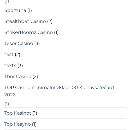
(1)
Sportuna
(1)
Stealthbet Casino
(2)
StrikerRoomz Casino
(1)
Tesor Casino
(3)
test
(2)
texts
(3)
Thor Casino
(2)
TOP Casino minimální vklad 100 Kč Paysafecard
2026
(1)
Top Kasinot
(1)
Top Kasyno
(1)