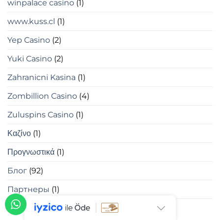
winpalace casino
(1)
www.kuss.cl
(1)
Yep Casino
(2)
Yuki Casino
(2)
Zahranicni Kasina
(1)
Zombillion Casino
(4)
Zuluspins Casino
(1)
Καζίνο
(1)
Προγνωστικά
(1)
Блог
(92)
Партнеры
(1)
Текста
(53)