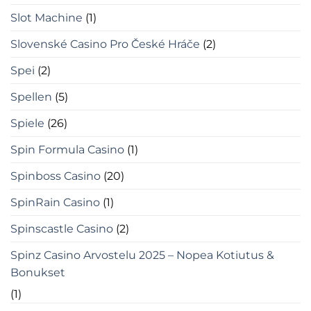
Slot Machine
(1)
Slovenské Casino Pro České Hráče
(2)
Spei
(2)
Spellen
(5)
Spiele
(26)
Spin Formula Casino
(1)
Spinboss Casino
(20)
SpinRain Casino
(1)
Spinscastle Casino
(2)
Spinz Casino Arvostelu 2025 – Nopea Kotiutus &
Bonukset
(1)