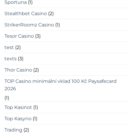
Sportuna
(1)
Stealthbet Casino
(2)
StrikerRoomz Casino
(1)
Tesor Casino
(3)
test
(2)
texts
(3)
Thor Casino
(2)
TOP Casino minimální vklad 100 Kč Paysafecard
2026
(1)
Top Kasinot
(1)
Top Kasyno
(1)
Trading
(2)