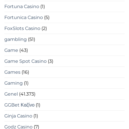
Fortuna Casino
(1)
Fortunica Casino
(5)
FoxSlots Casino
(2)
gambling
(51)
Game
(43)
Game Spot Casino
(3)
Games
(16)
Gaming
(1)
Genel
(41.373)
GGBet Καζίνο
(1)
Ginja Casino
(1)
Godz Casino
(7)