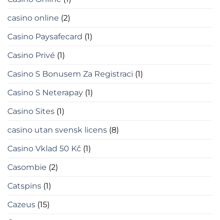
casino online
(2)
Casino Paysafecard
(1)
Casino Privé
(1)
Casino S Bonusem Za Registraci
(1)
Casino S Neterapay
(1)
Casino Sites
(1)
casino utan svensk licens
(8)
Casino Vklad 50 Kč
(1)
Casombie
(2)
Catspins
(1)
Cazeus
(15)