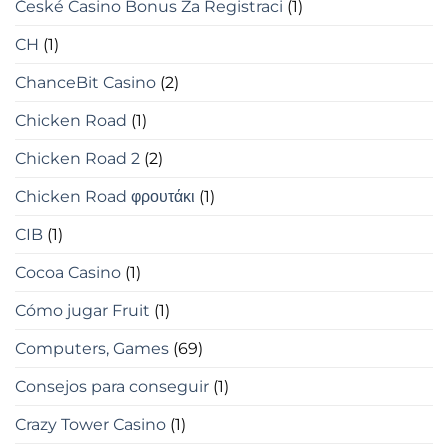
České Casino Bonus Za Registraci
(1)
CH
(1)
ChanceBit Casino
(2)
Chicken Road
(1)
Chicken Road 2
(2)
Chicken Road φρουτάκι
(1)
CIB
(1)
Cocoa Casino
(1)
Cómo jugar Fruit
(1)
Computers, Games
(69)
Consejos para conseguir
(1)
Crazy Tower Сasino
(1)