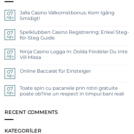
Jalla Casino Välkomstbonus: Kom Igång
07
Ağu
Smidigt!
Yorum
yok
Spelklubben Casino Registrering: Enkel Steg-
Jalla
07
Casino
Ağu
för-Steg Guide
Välkomstbonus:
Kom
Yorum
Igång
yok
Ninja Casino Logga In: Dolda Fördelar Du Inte
Smidigt!
Spelklubben
07
Casino
Ağu
Vill Missa
Registrering:
Enkel
Yorum
Steg-
yok
Online Baccarat für Einsteiger
för-
Ninja
07
Steg
Casino
Ağu
Yorum
Guide
Logga
yok
In:
Online
Dolda
Toate spin cu pacanele prin rotiri gratuite
07
Baccarat
Fördelar
für
Ağu
poate ob?ine un respect in timpul bani reali
Du
Einsteiger
Inte
Yorum
Vill
yok
Missa
Toate
spin
RECENT COMMENTS
cu
pacanele
prin
rotiri
KATEGORILER
gratuite