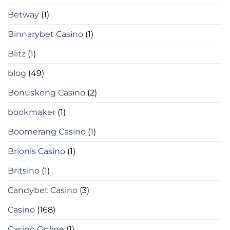
Betway
(1)
Binnarybet Casino
(1)
Blitz
(1)
blog
(49)
Bonuskong Casino
(2)
bookmaker
(1)
Boomerang Casino
(1)
Brionis Casino
(1)
Britsino
(1)
Candybet Casino
(3)
Casino
(168)
Casinò Online
(1)