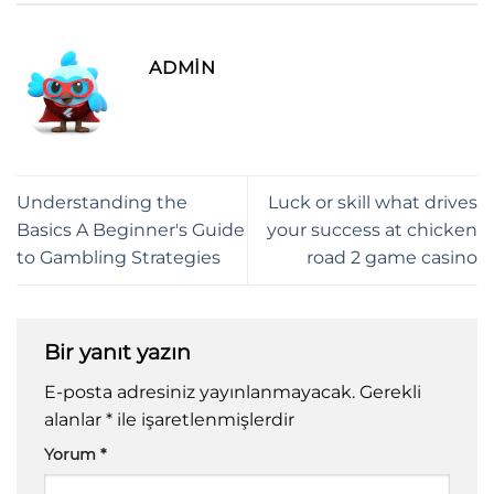
ADMIN
Understanding the
Luck or skill what drives
Basics A Beginner's Guide
your success at chicken
to Gambling Strategies
road 2 game casino
Bir yanıt yazın
E-posta adresiniz yayınlanmayacak.
Gerekli
alanlar
*
ile işaretlenmişlerdir
Yorum
*