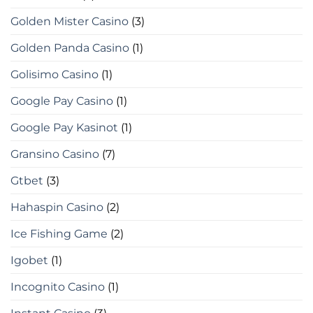
Golden Mister Casino
(3)
Golden Panda Casino
(1)
Golisimo Casino
(1)
Google Pay Casino
(1)
Google Pay Kasinot
(1)
Gransino Casino
(7)
Gtbet
(3)
Hahaspin Casino
(2)
Ice Fishing Game
(2)
Igobet
(1)
Incognito Casino
(1)