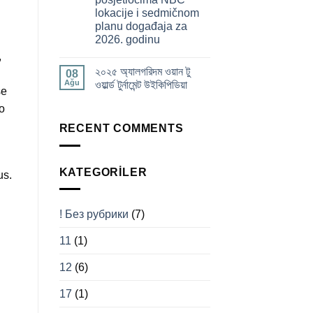
slot
igre
lokacije i sedmičnom
i
planu događaja za
kockanje
će
2026. godinu
imati
Yorum
,
400%
yok
bonusa
২০২৫ অ্যালগরিদম ওয়ান টু
Sada
08
na
vas
Mac,
Ağu
ওয়ার্ল্ড টুর্নামেন্ট উইকিপিডিয়া
se
obavještavamo
desktop
o
Yorum
računare
o
posjetiocima
yok
i
NBC
২০২৫
mobilne
lokacije
অ্যালগরিদম
RECENT COMMENTS
uređaje
i
ওয়ান
do
sedmičnom
টু
4000
planu
ওয়ার্ল্ড
dolara
događaja
টুর্নামেন্ট
KATEGORILER
za
উইকিপিডিয়া
us.
2026.
godinu
! Без рубрики
(7)
11
(1)
12
(6)
17
(1)