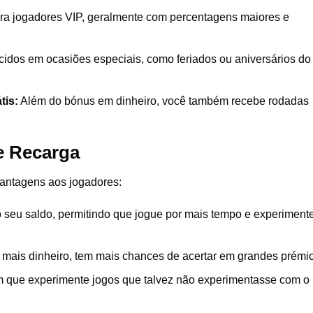
ra jogadores VIP, geralmente com percentagens maiores e
idos em ocasiões especiais, como feriados ou aniversários do
tis:
Além do bónus em dinheiro, você também recebe rodadas
e Recarga
antagens aos jogadores:
seu saldo, permitindo que jogue por mais tempo e experiment
ais dinheiro, tem mais chances de acertar em grandes prémio
 que experimente jogos que talvez não experimentasse com o