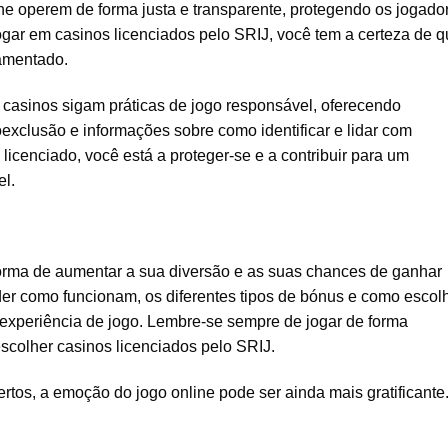
ne operem de forma justa e transparente, protegendo os jogado
jogar em casinos licenciados pelo SRIJ, você tem a certeza de 
lamentado.
casinos sigam práticas de jogo responsável, oferecendo
oexclusão e informações sobre como identificar e lidar com
licenciado, você está a proteger-se e a contribuir para um
el.
orma de aumentar a sua diversão e as suas chances de ganhar
der como funcionam, os diferentes tipos de bónus e como escol
 experiência de jogo. Lembre-se sempre de jogar de forma
escolher casinos licenciados pelo SRIJ.
tos, a emoção do jogo online pode ser ainda mais gratificante