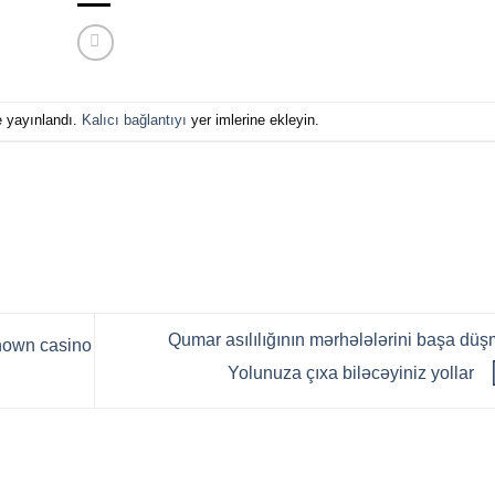
e yayınlandı.
Kalıcı bağlantıyı
yer imlerine ekleyin.
Qumar asılılığının mərhələlərini başa dü
nown casino
Yolunuza çıxa biləcəyiniz yollar