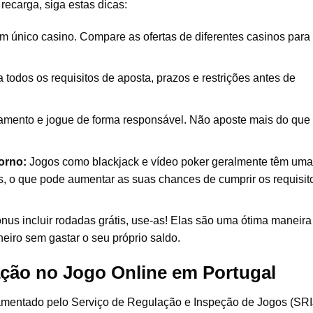
recarga, siga estas dicas:
m único casino. Compare as ofertas de diferentes casinos para
todos os requisitos de aposta, prazos e restrições antes de
mento e jogue de forma responsável. Não aposte mais do que
orno:
Jogos como blackjack e vídeo poker geralmente têm uma
ts, o que pode aumentar as suas chances de cumprir os requisit
nus incluir rodadas grátis, use-as! Elas são uma ótima maneira
eiro sem gastar o seu próprio saldo.
ação no Jogo Online em Portugal
ulamentado pelo Serviço de Regulação e Inspeção de Jogos (SRI