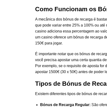
Como Funcionam os Bó
A mecânica dos bónus de recarga é bastan
que pode variar entre 25% a 100% ou até 
casino adiciona essa percentagem ao valo
um casino oferece um bónus de recarga de
150€ para jogar.
É importante notar que os bónus de recarg
você precisa apostar uma certa quantia de
Por exemplo, se o requisito de aposta for
apostar 1500€ (30 x 50€) antes de poder le
Tipos de Bónus de Reca
Existem diferentes tipos de bónus de reca
Bónus de Recarga Regular:
São ofere