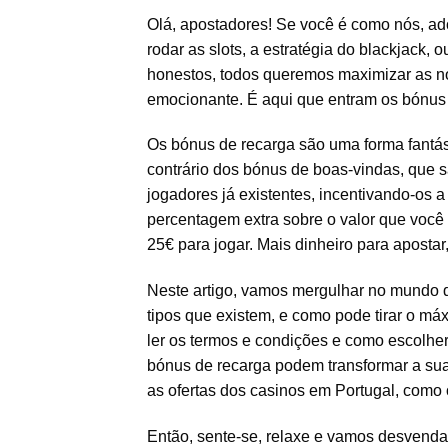
Olá, apostadores! Se você é como nós, ad
rodar as slots, a estratégia do blackjack, 
honestos, todos queremos maximizar as no
emocionante. É aqui que entram os bónus 
Os bónus de recarga são uma forma fantás
contrário dos bónus de boas-vindas, que 
jogadores já existentes, incentivando-os 
percentagem extra sobre o valor que você 
25€ para jogar. Mais dinheiro para apostar
Neste artigo, vamos mergulhar no mundo d
tipos que existem, e como pode tirar o má
ler os termos e condições e como escolhe
bónus de recarga podem transformar a sua
as ofertas dos casinos em Portugal, como
Então, sente-se, relaxe e vamos desvenda