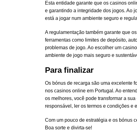
Esta entidade garante que os casinos onli
e garantindo a integridade dos jogos. Ao 
está a jogar num ambiente seguro e regu
A regulamentação também garante que os 
ferramentas como limites de depósito, aut
problemas de jogo. Ao escolher um casino 
ambiente de jogo mais seguro e sustentáv
Para finalizar
Os bónus de recarga são uma excelente f
nos casinos online em Portugal. Ao enten
os melhores, você pode transformar a sua
responsável, ler os termos e condições e 
Com um pouco de estratégia e os bónus cer
Boa sorte e divirta-se!