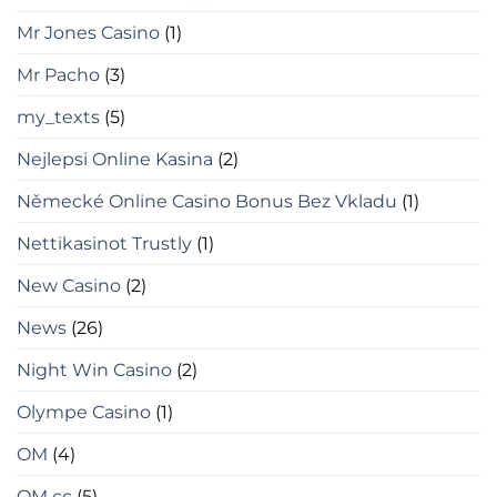
Mr Jones Casino
(1)
Mr Pacho
(3)
my_texts
(5)
Nejlepsi Online Kasina
(2)
Německé Online Casino Bonus Bez Vkladu
(1)
Nettikasinot Trustly
(1)
New Casino
(2)
News
(26)
Night Win Casino
(2)
Olympe Casino
(1)
OM
(4)
OM cc
(5)