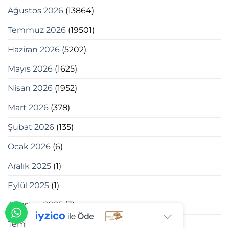
Ağustos 2026
(13864)
Temmuz 2026
(19501)
Haziran 2026
(5202)
Mayıs 2026
(1625)
Nisan 2026
(1952)
Mart 2026
(378)
Şubat 2026
(135)
Ocak 2026
(6)
Aralık 2025
(1)
Eylül 2025
(1)
Ağustos 2025
(3)
Temmuz 2025
(242)