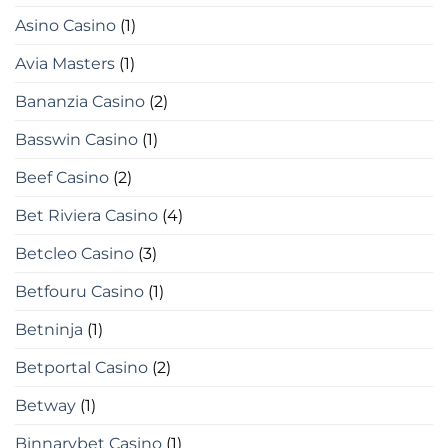
Asino Casino
(1)
Avia Masters
(1)
Bananzia Casino
(2)
Basswin Casino
(1)
Beef Casino
(2)
Bet Riviera Casino
(4)
Betcleo Casino
(3)
Betfouru Casino
(1)
Betninja
(1)
Betportal Casino
(2)
Betway
(1)
Binnarybet Casino
(1)