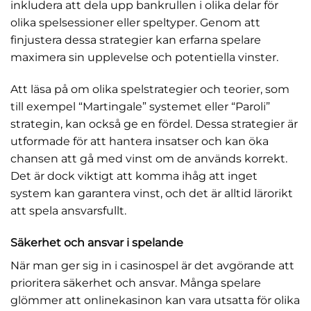
inkludera att dela upp bankrullen i olika delar för
olika spelsessioner eller speltyper. Genom att
finjustera dessa strategier kan erfarna spelare
maximera sin upplevelse och potentiella vinster.
Att läsa på om olika spelstrategier och teorier, som
till exempel “Martingale” systemet eller “Paroli”
strategin, kan också ge en fördel. Dessa strategier är
utformade för att hantera insatser och kan öka
chansen att gå med vinst om de används korrekt.
Det är dock viktigt att komma ihåg att inget
system kan garantera vinst, och det är alltid lärorikt
att spela ansvarsfullt.
Säkerhet och ansvar i spelande
När man ger sig in i casinospel är det avgörande att
prioritera säkerhet och ansvar. Många spelare
glömmer att onlinekasinon kan vara utsatta för olika