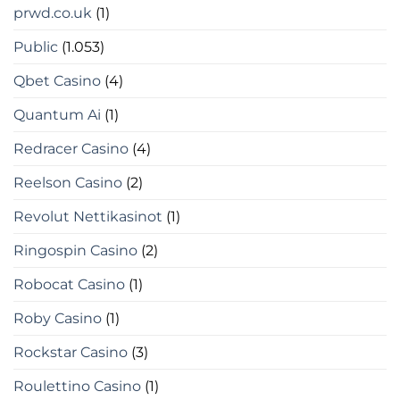
prwd.co.uk
(1)
Public
(1.053)
Qbet Casino
(4)
Quantum Ai
(1)
Redracer Casino
(4)
Reelson Casino
(2)
Revolut Nettikasinot
(1)
Ringospin Casino
(2)
Robocat Casino
(1)
Roby Casino
(1)
Rockstar Casino
(3)
Roulettino Casino
(1)