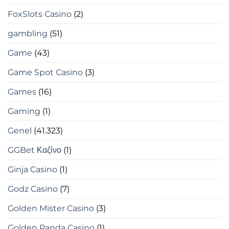
FoxSlots Casino
(2)
gambling
(51)
Game
(43)
Game Spot Casino
(3)
Games
(16)
Gaming
(1)
Genel
(41.323)
GGBet Καζίνο
(1)
Ginja Casino
(1)
Godz Casino
(7)
Golden Mister Casino
(3)
Golden Panda Casino
(1)