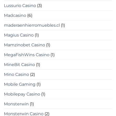
Lussurio Casino
(3)
Madcasino
(6)
maderaenhierromuebles.cl
(1)
Magius Casino
(1)
Mamzinobet Casino
(1)
MegaFishWins Casino
(1)
MineBit Casino
(1)
Mino Casino
(2)
Mobile Gaming
(1)
Mobilepay Casino
(1)
Monsterwin
(1)
Monsterwin Casino
(2)