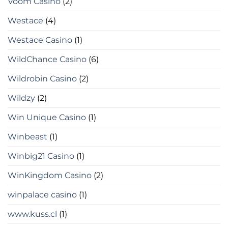
Voom Casino
(2)
Westace
(4)
Westace Casino
(1)
WildChance Casino
(6)
Wildrobin Casino
(2)
Wildzy
(2)
Win Unique Casino
(1)
Winbeast
(1)
Winbig21 Casino
(1)
WinKingdom Casino
(2)
winpalace casino
(1)
www.kuss.cl
(1)