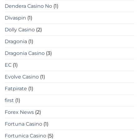
Dendera Casino No
(1)
Divaspin
(1)
Dolly Casino
(2)
Dragonia
(1)
Dragonia Casino
(3)
EC
(1)
Evolve Casino
(1)
Fatpirate
(1)
first
(1)
Forex News
(2)
Fortuna Casino
(1)
Fortunica Casino
(5)