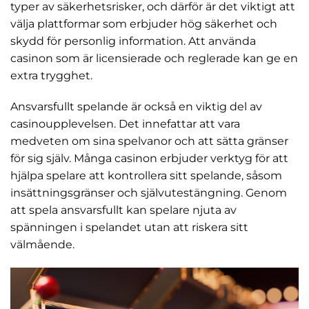
typer av säkerhetsrisker, och därför är det viktigt att
välja plattformar som erbjuder hög säkerhet och
skydd för personlig information. Att använda
casinon som är licensierade och reglerade kan ge en
extra trygghet.
Ansvarsfullt spelande är också en viktig del av
casinoupplevelsen. Det innefattar att vara
medveten om sina spelvanor och att sätta gränser
för sig själv. Många casinon erbjuder verktyg för att
hjälpa spelare att kontrollera sitt spelande, såsom
insättningsgränser och självutestängning. Genom
att spela ansvarsfullt kan spelare njuta av
spänningen i spelandet utan att riskera sitt
välmående.