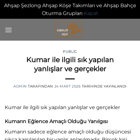
Ahşap Şezlong Ahşap Köşe Takımları ve Ahşap Bahçe
Oturma Grupları
Kapat
İçeriğe
atla
PUBLIC
Kumar ile ilgili sık yapılan
0
yanlışlar ve gerçekler
ADMIN
TARAFINDAN
24 MART 2026
TARIHINDE YAYINLANDI
Kumar ile ilgili sık yapılan yanlışlar ve gerçekler
Kumarın Eğlence Amaçlı Olduğu Yanılgısı
Kumarın sadece eğlence amaçlı olduğu düşüncesi
sıkça karşılaşılan bir yanlış anlaşılmadır. Birçok kişi,