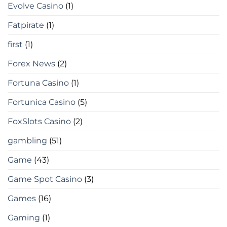
Evolve Casino
(1)
Fatpirate
(1)
first
(1)
Forex News
(2)
Fortuna Casino
(1)
Fortunica Casino
(5)
FoxSlots Casino
(2)
gambling
(51)
Game
(43)
Game Spot Casino
(3)
Games
(16)
Gaming
(1)