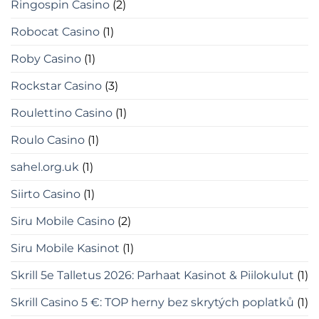
Ringospin Casino
(2)
Robocat Casino
(1)
Roby Casino
(1)
Rockstar Casino
(3)
Roulettino Casino
(1)
Roulo Casino
(1)
sahel.org.uk
(1)
Siirto Casino
(1)
Siru Mobile Casino
(2)
Siru Mobile Kasinot
(1)
Skrill 5e Talletus 2026: Parhaat Kasinot & Piilokulut
(1)
Skrill Casino 5 €: TOP herny bez skrytých poplatků
(1)