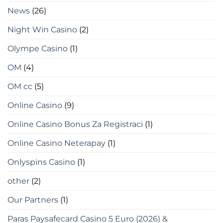
News
(26)
Night Win Casino
(2)
Olympe Casino
(1)
OM
(4)
OM cc
(5)
Online Casino
(9)
Online Casino Bonus Za Registraci
(1)
Online Casino Neterapay
(1)
Onlyspins Casino
(1)
other
(2)
Our Partners
(1)
Paras Paysafecard Casino 5 Euro (2026) &