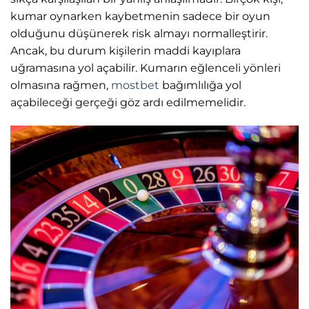
kumar oynarken kaybetmenin sadece bir oyun
olduğunu düşünerek risk almayı normalleştirir.
Ancak, bu durum kişilerin maddi kayıplara
uğramasına yol açabilir. Kumarın eğlenceli yönleri
olmasına rağmen,
mostbet
bağımlılığa yol
açabileceği gerçeği göz ardı edilmemelidir.