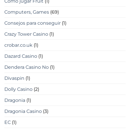
Cómo jugar Fruit
(1)
Computers, Games
(69)
Consejos para conseguir
(1)
Crazy Tower Сasino
(1)
crobar.co.uk
(1)
Dazard Casino
(1)
Dendera Casino No
(1)
Divaspin
(1)
Dolly Casino
(2)
Dragonia
(1)
Dragonia Casino
(3)
EC
(1)