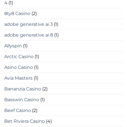
4
(1)
8ty8 Casino
(2)
adobe generative ai 3
(1)
adobe generative ai 8
(1)
Allyspin
(1)
Arctic Casino
(1)
Asino Casino
(1)
Avia Masters
(1)
Bananzia Casino
(2)
Basswin Casino
(1)
Beef Casino
(2)
Bet Riviera Casino
(4)