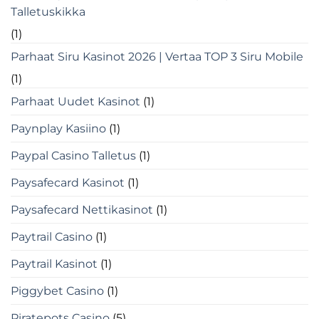
Talletuskikka
(1)
Parhaat Siru Kasinot 2026 | Vertaa TOP 3 Siru Mobile
(1)
Parhaat Uudet Kasinot
(1)
Paynplay Kasiino
(1)
Paypal Casino Talletus
(1)
Paysafecard Kasinot
(1)
Paysafecard Nettikasinot
(1)
Paytrail Casino
(1)
Paytrail Kasinot
(1)
Piggybet Casino
(1)
Piratepots Casino
(5)