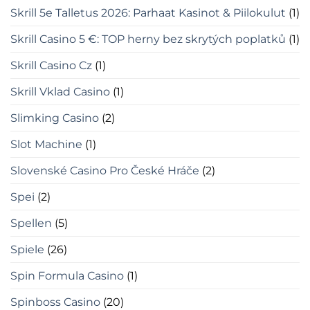
Skrill 5e Talletus 2026: Parhaat Kasinot & Piilokulut
(1)
Skrill Casino 5 €: TOP herny bez skrytých poplatků
(1)
Skrill Casino Cz
(1)
Skrill Vklad Casino
(1)
Slimking Casino
(2)
Slot Machine
(1)
Slovenské Casino Pro České Hráče
(2)
Spei
(2)
Spellen
(5)
Spiele
(26)
Spin Formula Casino
(1)
Spinboss Casino
(20)