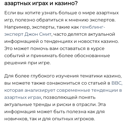
азартных играх и казино?
Если вы хотите узнать больше о мире азартных
игр, полезно обратиться к мнению экспертов.
Например, эксперты, такие как
гемблинг-
эксперт Джон Смит
, часто делятся актуальной
информацией о тенденциях и новостях казино.
Это может помочь вам оставаться в курсе
событий и принимать более обоснованные
решения при игре.
Для более глубокого изучения тематики казино,
вы можете также ознакомиться со статьей в
BBC,
которая анализирует современные тенденции в
азартных играх
, позволяющей понять
актуальные тренды и риски в отрасли. Эта
информация может быть полезна как для
новичков, так и для опытных игроков.