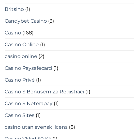
Britsino
(1)
Candybet Casino
(3)
Casino
(168)
Casinò Online
(1)
casino online
(2)
Casino Paysafecard
(1)
Casino Privé
(1)
Casino S Bonusem Za Registraci
(1)
Casino S Neterapay
(1)
Casino Sites
(1)
casino utan svensk licens
(8)
Casino Vklad 50 Kč
(1)