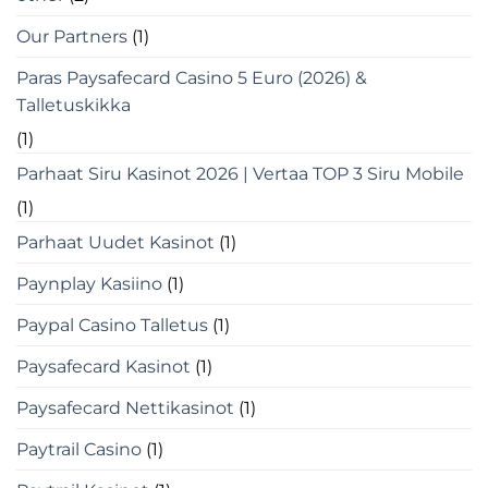
Our Partners
(1)
Paras Paysafecard Casino 5 Euro (2026) &
Talletuskikka
(1)
Parhaat Siru Kasinot 2026 | Vertaa TOP 3 Siru Mobile
(1)
Parhaat Uudet Kasinot
(1)
Paynplay Kasiino
(1)
Paypal Casino Talletus
(1)
Paysafecard Kasinot
(1)
Paysafecard Nettikasinot
(1)
Paytrail Casino
(1)