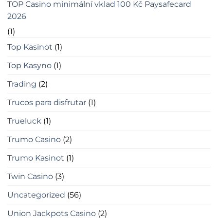
TOP Casino minimální vklad 100 Kč Paysafecard
2026
(1)
Top Kasinot
(1)
Top Kasyno
(1)
Trading
(2)
Trucos para disfrutar
(1)
Trueluck
(1)
Trumo Casino
(2)
Trumo Kasinot
(1)
Twin Casino
(3)
Uncategorized
(56)
Union Jackpots Casino
(2)