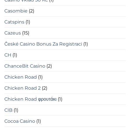
Casombie
(2)
Catspins
(1)
Cazeus
(15)
České Casino Bonus Za Registraci
(1)
CH
(1)
ChanceBit Casino
(2)
Chicken Road
(1)
Chicken Road 2
(2)
Chicken Road φρουτάκι
(1)
CIB
(1)
Cocoa Casino
(1)