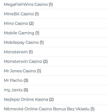
MegaFishWins Casino
(1)
MineBit Casino
(1)
Mino Casino
(2)
Mobile Gaming
(1)
Mobilepay Casino
(1)
Monsterwin
(1)
Monsterwin Casino
(2)
Mr Jones Casino
(1)
Mr Pacho
(3)
my_texts
(5)
Nejlepsi Online Kasina
(2)
Německé Online Casino Bonus Bez Vkladu
(1)