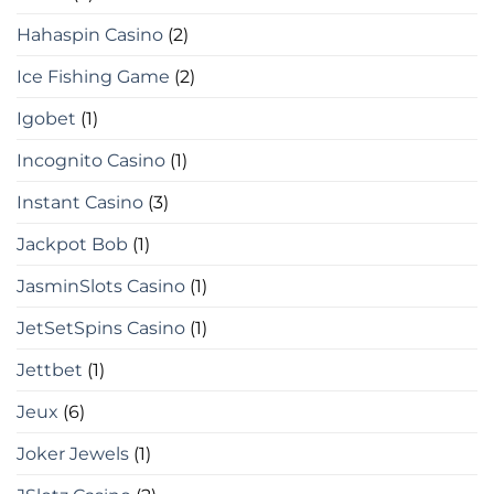
Hahaspin Casino
(2)
Ice Fishing Game
(2)
Igobet
(1)
Incognito Casino
(1)
Instant Casino
(3)
Jackpot Bob
(1)
JasminSlots Casino
(1)
JetSetSpins Casino
(1)
Jettbet
(1)
Jeux
(6)
Joker Jewels
(1)