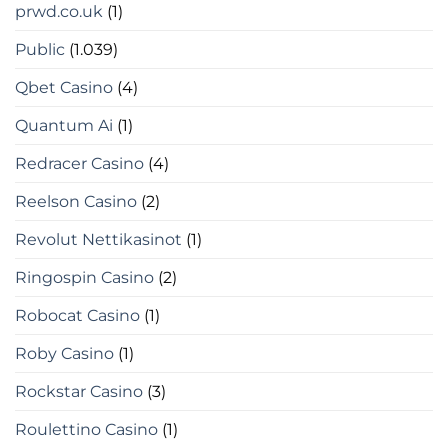
prwd.co.uk
(1)
Public
(1.039)
Qbet Casino
(4)
Quantum Ai
(1)
Redracer Casino
(4)
Reelson Casino
(2)
Revolut Nettikasinot
(1)
Ringospin Casino
(2)
Robocat Casino
(1)
Roby Casino
(1)
Rockstar Casino
(3)
Roulettino Casino
(1)