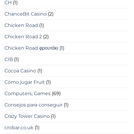
CH
(1)
ChanceBit Casino
(2)
Chicken Road
(1)
Chicken Road 2
(2)
Chicken Road φρουτάκι
(1)
CIB
(1)
Cocoa Casino
(1)
Cómo jugar Fruit
(1)
Computers, Games
(69)
Consejos para conseguir
(1)
Crazy Tower Сasino
(1)
crobar.co.uk
(1)