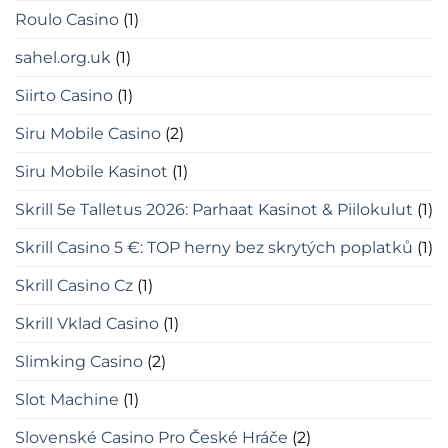
Roulo Casino
(1)
sahel.org.uk
(1)
Siirto Casino
(1)
Siru Mobile Casino
(2)
Siru Mobile Kasinot
(1)
Skrill 5e Talletus 2026: Parhaat Kasinot & Piilokulut
(1)
Skrill Casino 5 €: TOP herny bez skrytých poplatků
(1)
Skrill Casino Cz
(1)
Skrill Vklad Casino
(1)
Slimking Casino
(2)
Slot Machine
(1)
Slovenské Casino Pro České Hráče
(2)