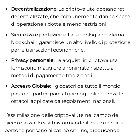
Decentralizzazione:
Le criptovalute operano reti
decentralizzate, che comunemente danno spese
di operazione ridotte e meno restrizioni.
Sicurezza e protezione:
La tecnologia moderna
blockchain garantisce un alto livello di protezione
per le transazioni economiche.
Privacy personale:
Le acquisti in criptovaluta
forniscono maggiore anonimato rispetto ai
metodi di pagamento tradizionali.
Accesso Globale:
I giocatori da tutto il mondo
possono partecipare al gaming online senza le
ostacoli applicate da regolamenti nazionali.
L’assimilazione delle criptovalute nel campo del
gioco d’azzardo sta trasformando il modo in cui le
persone pensano ai casinò on-line, producendo