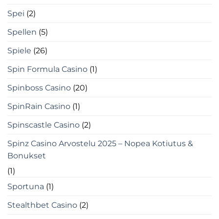
Spei
(2)
Spellen
(5)
Spiele
(26)
Spin Formula Casino
(1)
Spinboss Casino
(20)
SpinRain Casino
(1)
Spinscastle Casino
(2)
Spinz Casino Arvostelu 2025 – Nopea Kotiutus &
Bonukset
(1)
Sportuna
(1)
Stealthbet Casino
(2)