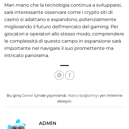
Man mano che la tecnologia continua a svilupparsi,
sarà interessante osservare come i crypto siti di
casinò si adattano e espandono, potenzialmente
migliorando il futuro dell’mercato del gaming. Per
giocatori e operatori allo stesso modo, comprendere
le complessità di questo campo in espansione sarà
importante nel navigare il suo promettente ma
intricato panorama.
Bu giriş
Genel
içinde yayınlandı.
Kalıcı bağlantıyı
yer imlerine
ekleyin.
ADMIN