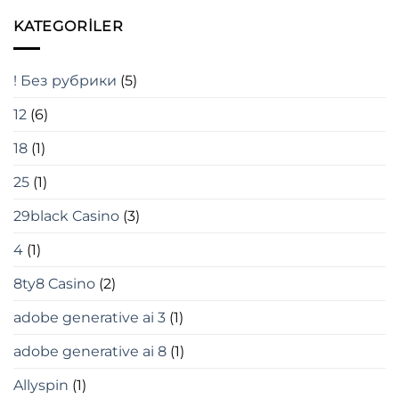
un
jeu
casino
peu
Quelque
Alexander
KATEGORILER
pour
peu
Salle
10
En
de
archive
compagnie
jeu
de
Produits
2024
mars
! Без рубрики
(5)
2024
12
(6)
18
(1)
25
(1)
29black Casino
(3)
4
(1)
8ty8 Casino
(2)
adobe generative ai 3
(1)
adobe generative ai 8
(1)
Allyspin
(1)