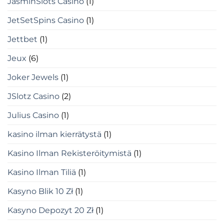
JasminSlots Casino
(1)
JetSetSpins Casino
(1)
Jettbet
(1)
Jeux
(6)
Joker Jewels
(1)
JSlotz Casino
(2)
Julius Casino
(1)
kasino ilman kierrätystä
(1)
Kasino Ilman Rekisteröitymistä
(1)
Kasino Ilman Tiliä
(1)
Kasyno Blik 10 Zł
(1)
Kasyno Depozyt 20 Zł
(1)