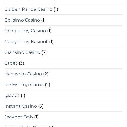
Golden Panda Casino
(1)
Golisimo Casino
(1)
Google Pay Casino
(1)
Google Pay Kasinot
(1)
Gransino Casino
(7)
Gtbet
(3)
Hahaspin Casino
(2)
Ice Fishing Game
(2)
Igobet
(1)
Instant Casino
(3)
Jackpot Bob
(1)