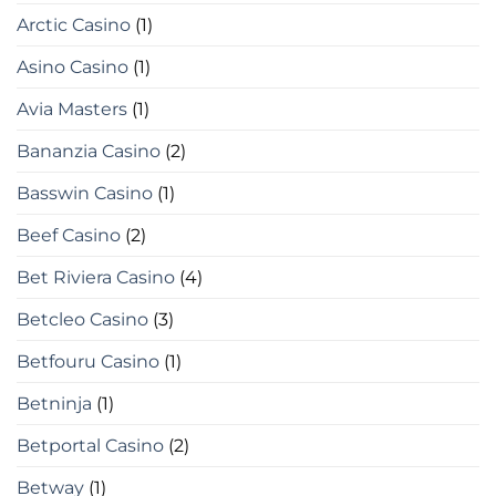
Arctic Casino
(1)
Asino Casino
(1)
Avia Masters
(1)
Bananzia Casino
(2)
Basswin Casino
(1)
Beef Casino
(2)
Bet Riviera Casino
(4)
Betcleo Casino
(3)
Betfouru Casino
(1)
Betninja
(1)
Betportal Casino
(2)
Betway
(1)