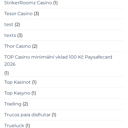
StrikerRoomz Casino
(1)
Tesor Casino
(3)
test
(2)
texts
(3)
Thor Casino
(2)
TOP Casino minimální vklad 100 Kč Paysafecard
2026
(1)
Top Kasinot
(1)
Top Kasyno
(1)
Trading
(2)
Trucos para disfrutar
(1)
Trueluck
(1)