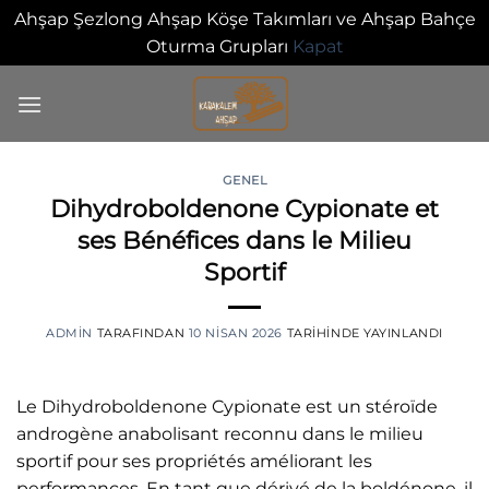
Ahşap Şezlong Ahşap Köşe Takımları ve Ahşap Bahçe
Oturma Grupları
Kapat
İçeriğe
atla
GENEL
Dihydroboldenone Cypionate et
0
ses Bénéfices dans le Milieu
Sportif
ADMIN
TARAFINDAN
10 NISAN 2026
TARIHINDE YAYINLANDI
Le Dihydroboldenone Cypionate est un stéroïde
androgène anabolisant reconnu dans le milieu
sportif pour ses propriétés améliorant les
performances. En tant que dérivé de la boldénone, il