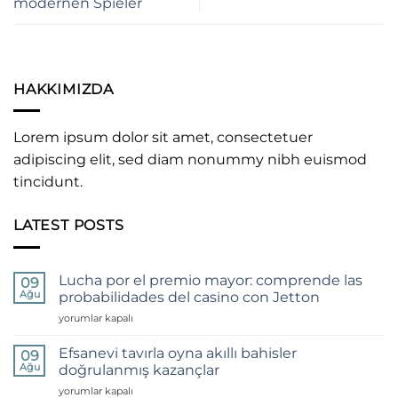
modernen Spieler
HAKKIMIZDA
Lorem ipsum dolor sit amet, consectetuer
adipiscing elit, sed diam nonummy nibh euismod
tincidunt.
LATEST POSTS
Lucha por el premio mayor: comprende las
09
Ağu
probabilidades del casino con Jetton
Lucha
yorumlar kapalı
por
el
Efsanevi tavırla oyna akıllı bahisler
09
premio
Ağu
doğrulanmış kazançlar
mayor:
Efsanevi
yorumlar kapalı
comprende