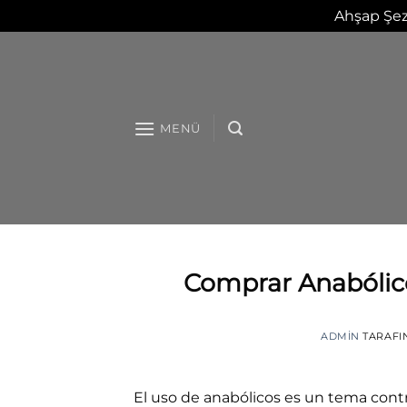
Ahşap Şez
İçeriğe
atla
MENÜ
Comprar Anabólico
ADMIN
TARAFI
El uso de anabólicos es un tema cont