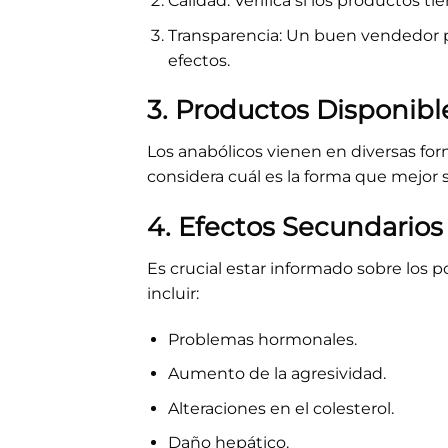
Calidad: Verifica si los productos ti
Transparencia: Un buen vendedor p
efectos.
3. Productos Disponibl
Los anabólicos vienen en diversas for
considera cuál es la forma que mejor 
4. Efectos Secundarios
Es crucial estar informado sobre los 
incluir:
Problemas hormonales.
Aumento de la agresividad.
Alteraciones en el colesterol.
Daño hepático.