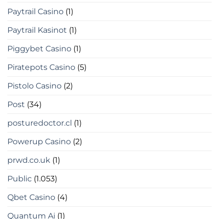
Paytrail Casino
(1)
Paytrail Kasinot
(1)
Piggybet Casino
(1)
Piratepots Casino
(5)
Pistolo Casino
(2)
Post
(34)
posturedoctor.cl
(1)
Powerup Casino
(2)
prwd.co.uk
(1)
Public
(1.053)
Qbet Casino
(4)
Quantum Ai
(1)