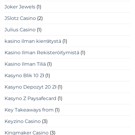
Joker Jewels
(1)
JSlotz Casino
(2)
Julius Casino
(1)
kasino ilman kierrätystä
(1)
Kasino Ilman Rekisteröitymistä
(1)
Kasino Ilman Tiliä
(1)
Kasyno Blik 10 Zł
(1)
Kasyno Depozyt 20 Zł
(1)
Kasyno Z Paysafecard
(1)
Key Takeaways from
(1)
Keyzino Casino
(3)
Kingmaker Casino
(3)