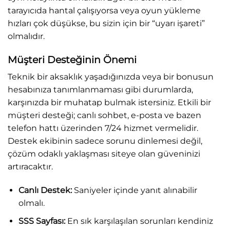
tarayıcıda hantal çalışıyorsa veya oyun yükleme
hızları çok düşükse, bu sizin için bir “uyarı işareti”
olmalıdır.
Müşteri Desteğinin Önemi
Teknik bir aksaklık yaşadığınızda veya bir bonusun
hesabınıza tanımlanmaması gibi durumlarda,
karşınızda bir muhatap bulmak istersiniz. Etkili bir
müşteri desteği; canlı sohbet, e-posta ve bazen
telefon hattı üzerinden 7/24 hizmet vermelidir.
Destek ekibinin sadece sorunu dinlemesi değil,
çözüm odaklı yaklaşması siteye olan güveninizi
artıracaktır.
Canlı Destek:
Saniyeler içinde yanıt alınabilir
olmalı.
SSS Sayfası:
En sık karşılaşılan sorunları kendiniz