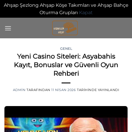
Ahşap Şezlong Ahşap Köşe Takımları ve Ahşap Bahçe
Oturma Grupları
Kapat
İçeriğe
atla
GENEL
Yeni Casino Siteleri: Asyabahis
0
Kayıt, Bonuslar ve Güvenli Oyun
Rehberi
ADMIN
TARAFINDAN
11 NISAN 2026
TARIHINDE YAYINLANDI