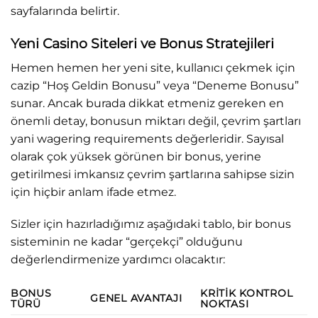
sayfalarında belirtir.
Yeni Casino Siteleri ve Bonus Stratejileri
Hemen hemen her yeni site, kullanıcı çekmek için
cazip “Hoş Geldin Bonusu” veya “Deneme Bonusu”
sunar. Ancak burada dikkat etmeniz gereken en
önemli detay, bonusun miktarı değil, çevrim şartları
yani wagering requirements değerleridir. Sayısal
olarak çok yüksek görünen bir bonus, yerine
getirilmesi imkansız çevrim şartlarına sahipse sizin
için hiçbir anlam ifade etmez.
Sizler için hazırladığımız aşağıdaki tablo, bir bonus
sisteminin ne kadar “gerçekçi” olduğunu
değerlendirmenize yardımcı olacaktır:
BONUS
KRITIK KONTROL
GENEL AVANTAJI
TÜRÜ
NOKTASI