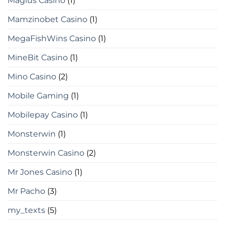
Magius Casino
(1)
Mamzinobet Casino
(1)
MegaFishWins Casino
(1)
MineBit Casino
(1)
Mino Casino
(2)
Mobile Gaming
(1)
Mobilepay Casino
(1)
Monsterwin
(1)
Monsterwin Casino
(2)
Mr Jones Casino
(1)
Mr Pacho
(3)
my_texts
(5)