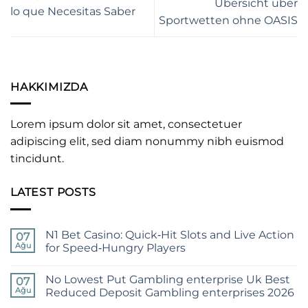
Übersicht über
lo que Necesitas Saber
Sportwetten ohne OASIS
HAKKIMIZDA
Lorem ipsum dolor sit amet, consectetuer
adipiscing elit, sed diam nonummy nibh euismod
tincidunt.
LATEST POSTS
N1 Bet Casino: Quick‑Hit Slots and Live Action
07
Ağu
for Speed‑Hungry Players
Yorum
yok
No Lowest Put Gambling enterprise Uk Best
N1
07
Bet
Ağu
Reduced Deposit Gambling enterprises 2026
Casino:
Quick‑Hit
Yorum