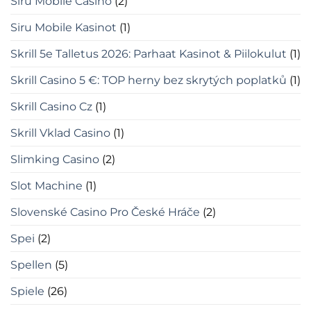
Siru Mobile Casino
(2)
Siru Mobile Kasinot
(1)
Skrill 5e Talletus 2026: Parhaat Kasinot & Piilokulut
(1)
Skrill Casino 5 €: TOP herny bez skrytých poplatků
(1)
Skrill Casino Cz
(1)
Skrill Vklad Casino
(1)
Slimking Casino
(2)
Slot Machine
(1)
Slovenské Casino Pro České Hráče
(2)
Spei
(2)
Spellen
(5)
Spiele
(26)