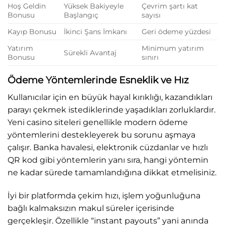
Hoş Geldin
Yüksek Bakiyeyle
Çevrim şartı kat
Bonusu
Başlangıç
sayısı
Kayıp Bonusu
İkinci Şans İmkanı
Geri ödeme yüzdesi
Yatırım
Minimum yatırım
Sürekli Avantaj
Bonusu
sınırı
Ödeme Yöntemlerinde Esneklik ve Hız
Kullanıcılar için en büyük hayal kırıklığı, kazandıkları
parayı çekmek istediklerinde yaşadıkları zorluklardır.
Yeni casino siteleri genellikle modern ödeme
yöntemlerini destekleyerek bu sorunu aşmaya
çalışır. Banka havalesi, elektronik cüzdanlar ve hızlı
QR kod gibi yöntemlerin yanı sıra, hangi yöntemin
ne kadar sürede tamamlandığına dikkat etmelisiniz.
İyi bir platformda çekim hızı, işlem yoğunluğuna
bağlı kalmaksızın makul süreler içerisinde
gerçekleşir. Özellikle “instant payouts” yani anında