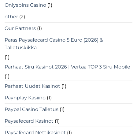
Onlyspins Casino
(1)
other
(2)
Our Partners
(1)
Paras Paysafecard Casino 5 Euro (2026) &
Talletuskikka
(1)
Parhaat Siru Kasinot 2026 | Vertaa TOP 3 Siru Mobile
(1)
Parhaat Uudet Kasinot
(1)
Paynplay Kasiino
(1)
Paypal Casino Talletus
(1)
Paysafecard Kasinot
(1)
Paysafecard Nettikasinot
(1)