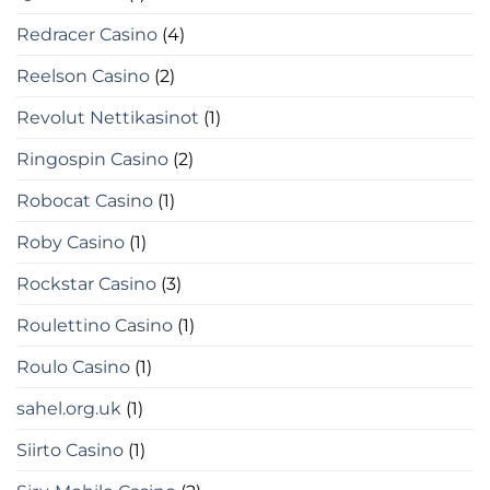
Redracer Casino
(4)
Reelson Casino
(2)
Revolut Nettikasinot
(1)
Ringospin Casino
(2)
Robocat Casino
(1)
Roby Casino
(1)
Rockstar Casino
(3)
Roulettino Casino
(1)
Roulo Casino
(1)
sahel.org.uk
(1)
Siirto Casino
(1)