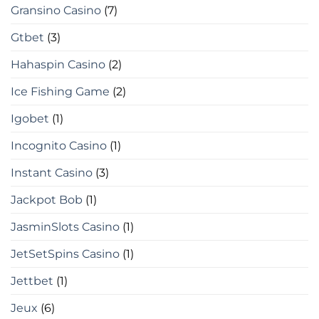
Gransino Casino
(7)
Gtbet
(3)
Hahaspin Casino
(2)
Ice Fishing Game
(2)
Igobet
(1)
Incognito Casino
(1)
Instant Casino
(3)
Jackpot Bob
(1)
JasminSlots Casino
(1)
JetSetSpins Casino
(1)
Jettbet
(1)
Jeux
(6)