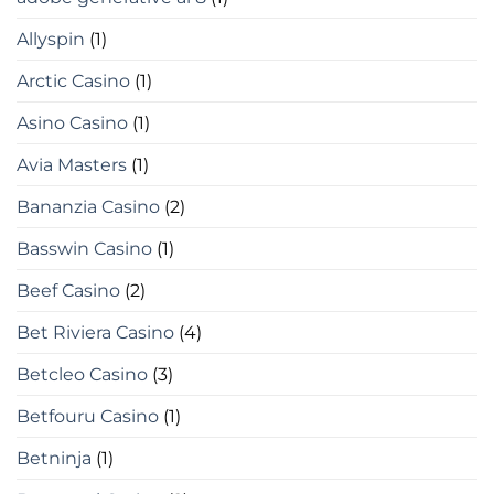
Allyspin
(1)
Arctic Casino
(1)
Asino Casino
(1)
Avia Masters
(1)
Bananzia Casino
(2)
Basswin Casino
(1)
Beef Casino
(2)
Bet Riviera Casino
(4)
Betcleo Casino
(3)
Betfouru Casino
(1)
Betninja
(1)