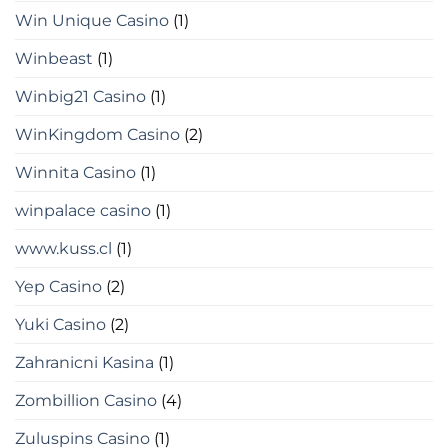
Win Unique Casino
(1)
Winbeast
(1)
Winbig21 Casino
(1)
WinKingdom Casino
(2)
Winnita Casino
(1)
winpalace casino
(1)
www.kuss.cl
(1)
Yep Casino
(2)
Yuki Casino
(2)
Zahranicni Kasina
(1)
Zombillion Casino
(4)
Zuluspins Casino
(1)