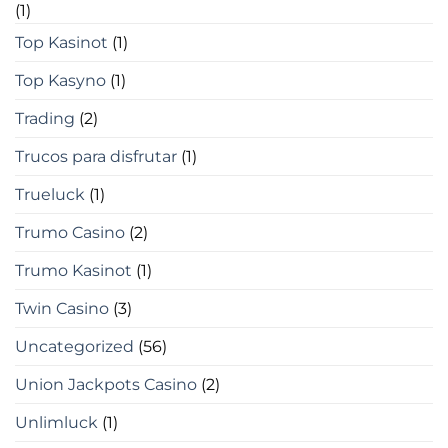
(1)
Top Kasinot
(1)
Top Kasyno
(1)
Trading
(2)
Trucos para disfrutar
(1)
Trueluck
(1)
Trumo Casino
(2)
Trumo Kasinot
(1)
Twin Casino
(3)
Uncategorized
(56)
Union Jackpots Casino
(2)
Unlimluck
(1)