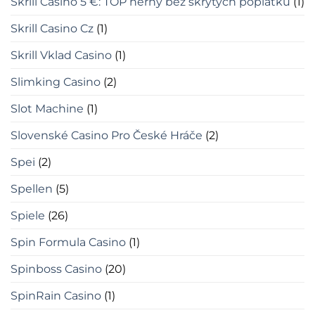
Skrill Casino 5 €: TOP herny bez skrytých poplatků
(1)
Skrill Casino Cz
(1)
Skrill Vklad Casino
(1)
Slimking Casino
(2)
Slot Machine
(1)
Slovenské Casino Pro České Hráče
(2)
Spei
(2)
Spellen
(5)
Spiele
(26)
Spin Formula Casino
(1)
Spinboss Casino
(20)
SpinRain Casino
(1)