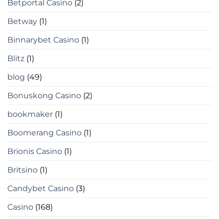
Betportal Casino
(2)
Betway
(1)
Binnarybet Casino
(1)
Blitz
(1)
blog
(49)
Bonuskong Casino
(2)
bookmaker
(1)
Boomerang Casino
(1)
Brionis Casino
(1)
Britsino
(1)
Candybet Casino
(3)
Casino
(168)