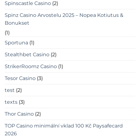
Spinscastle Casino
(2)
Spinz Casino Arvostelu 2025 – Nopea Kotiutus &
Bonukset
(1)
Sportuna
(1)
Stealthbet Casino
(2)
StrikerRoomz Casino
(1)
Tesor Casino
(3)
test
(2)
texts
(3)
Thor Casino
(2)
TOP Casino minimální vklad 100 Kč Paysafecard
2026