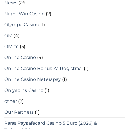
News
(26)
Night Win Casino
(2)
Olympe Casino
(1)
OM
(4)
OM cc
(5)
Online Casino
(9)
Online Casino Bonus Za Registraci
(1)
Online Casino Neterapay
(1)
Onlyspins Casino
(1)
other
(2)
Our Partners
(1)
Paras Paysafecard Casino 5 Euro (2026) &