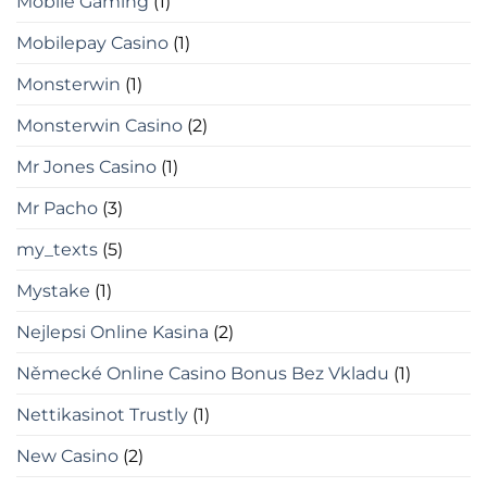
Mobile Gaming
(1)
Mobilepay Casino
(1)
Monsterwin
(1)
Monsterwin Casino
(2)
Mr Jones Casino
(1)
Mr Pacho
(3)
my_texts
(5)
Mystake
(1)
Nejlepsi Online Kasina
(2)
Německé Online Casino Bonus Bez Vkladu
(1)
Nettikasinot Trustly
(1)
New Casino
(2)