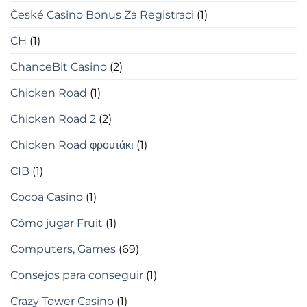
České Casino Bonus Za Registraci
(1)
CH
(1)
ChanceBit Casino
(2)
Chicken Road
(1)
Chicken Road 2
(2)
Chicken Road φρουτάκι
(1)
CIB
(1)
Cocoa Casino
(1)
Cómo jugar Fruit
(1)
Computers, Games
(69)
Consejos para conseguir
(1)
Crazy Tower Сasino
(1)