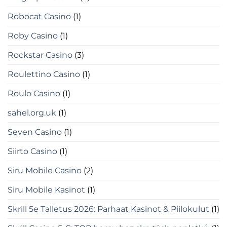
Robocat Casino
(1)
Roby Casino
(1)
Rockstar Casino
(3)
Roulettino Casino
(1)
Roulo Casino
(1)
sahel.org.uk
(1)
Seven Casino
(1)
Siirto Casino
(1)
Siru Mobile Casino
(2)
Siru Mobile Kasinot
(1)
Skrill 5e Talletus 2026: Parhaat Kasinot & Piilokulut
(1)