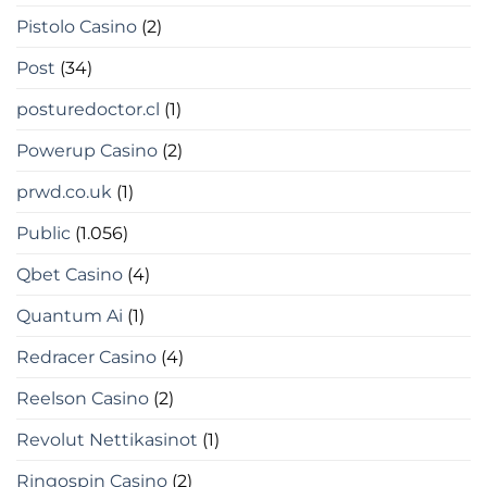
Pistolo Casino
(2)
Post
(34)
posturedoctor.cl
(1)
Powerup Casino
(2)
prwd.co.uk
(1)
Public
(1.056)
Qbet Casino
(4)
Quantum Ai
(1)
Redracer Casino
(4)
Reelson Casino
(2)
Revolut Nettikasinot
(1)
Ringospin Casino
(2)