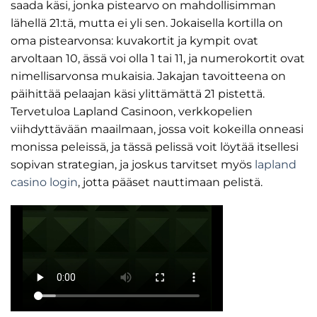
saada käsi, jonka pistearvo on mahdollisimman
lähellä 21:tä, mutta ei yli sen. Jokaisella kortilla on
oma pistearvonsa: kuvakortit ja kympit ovat
arvoltaan 10, ässä voi olla 1 tai 11, ja numerokortit ovat
nimellisarvonsa mukaisia. Jakajan tavoitteena on
päihittää pelaajan käsi ylittämättä 21 pistettä.
Tervetuloa Lapland Casinoon, verkkopelien
viihdyttävään maailmaan, jossa voit kokeilla onneasi
monissa peleissä, ja tässä pelissä voit löytää itsellesi
sopivan strategian, ja joskus tarvitset myös
lapland
casino login
, jotta pääset nauttimaan pelistä.